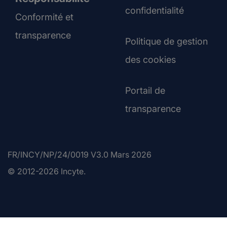
confidentialité
Conformité et
transparence
Politique de gestion
des cookies
Portail de
transparence
FR/INCY/NP/24/0019 V3.0 Mars 2026
© 2012-2026 Incyte.