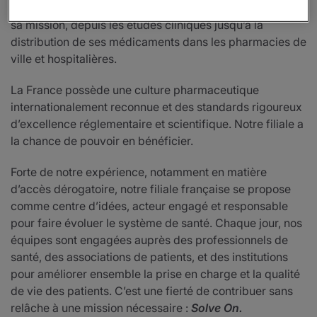
Incyte en France couvre toutes les activités inhérentes à
sa mission, depuis les études cliniques jusqu’à la
distribution de ses médicaments dans les pharmacies de
ville et hospitalières.
La France possède une culture pharmaceutique
internationalement reconnue et des standards rigoureux
d’excellence réglementaire et scientifique. Notre filiale a
la chance de pouvoir en bénéficier.
Forte de notre expérience, notamment en matière
d’accès dérogatoire, notre filiale française se propose
comme centre d’idées, acteur engagé et responsable
pour faire évoluer le système de santé. Chaque jour, nos
équipes sont engagées auprès des professionnels de
santé, des associations de patients, et des institutions
pour améliorer ensemble la prise en charge et la qualité
de vie des patients. C’est une fierté de contribuer sans
relâche à une mission nécessaire :
Solve On.