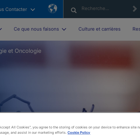
Country
us Contacter
List
Ce que nous faisons
Culture et carrières
Res
ie et Oncologie
Accept All Cookies”, you agree to the storing of cookies on your device to enhance site n
usage, and assist in our marketing efforts.
Cookie Policy