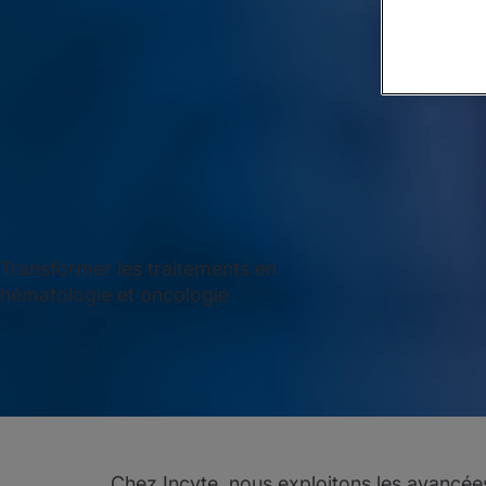
Transformer les traitements en
hématologie et oncologie
Chez Incyte, nous exploitons les avancées