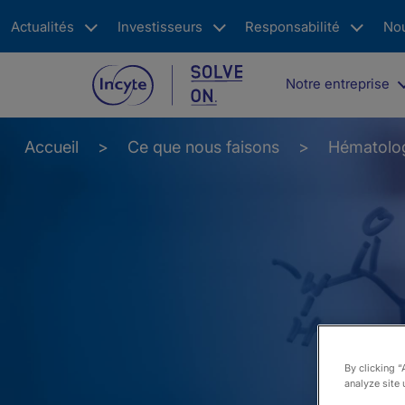
Skip
Actualités
Investisseurs
Responsabilité
No
to
main
content
Main
Notre entreprise
navigation
Accueil
Ce que nous faisons
Hématolog
By clicking “
analyze site 